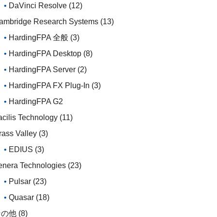
DaVinci Resolve
(12)
ambridge Research Systems
(13)
HardingFPA 全般
(3)
HardingFPA Desktop
(8)
HardingFPA Server
(2)
HardingFPA FX Plug-In
(3)
HardingFPA G2
acilis Technology
(11)
rass Valley
(3)
EDIUS
(3)
enera Technologies
(23)
Pulsar
(23)
Quasar
(18)
その他
(8)