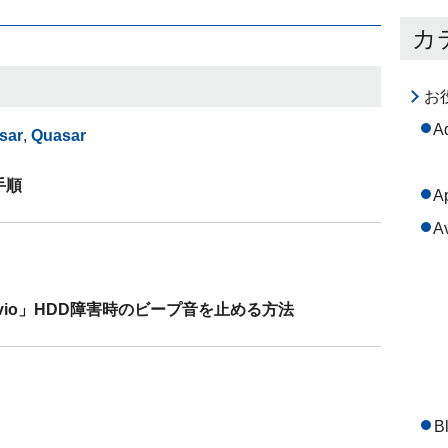
カ
お
A
sar
,
Quasar
手順
A
A
roavio」HDD障害時のビープ音を止める方法
B