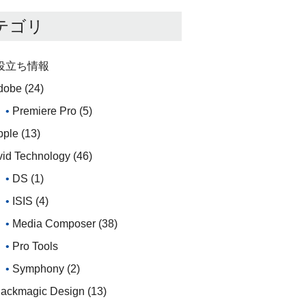
テゴリ
役立ち情報
dobe
(24)
Premiere Pro
(5)
pple
(13)
vid Technology
(46)
DS
(1)
ISIS
(4)
Media Composer
(38)
Pro Tools
Symphony
(2)
lackmagic Design
(13)