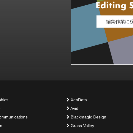
編集作業に
hics
XenData
y
Avid
ommunications
Blackmagic Design
am
Grass Valley