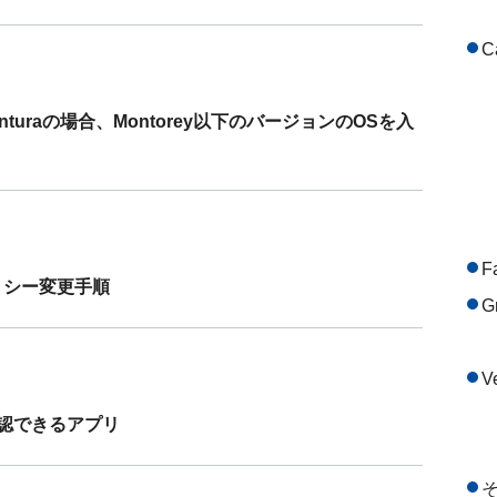
C
enturaの場合、Montorey以下のバージョンのOSを入
F
ポリシー変更手順
G
V
確認できるアプリ