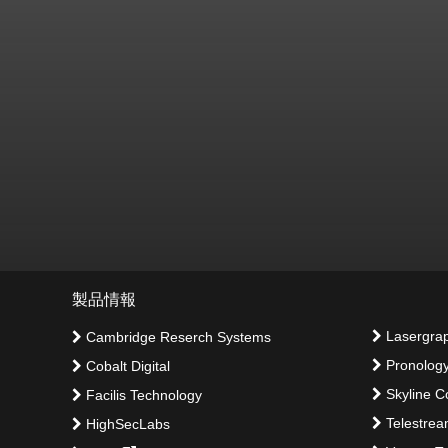
製品情報
Lasergrap
Cambridge Reserch Systems
Pronolog
Cobalt Digital
Skyline C
Facilis Technology
Telestre
HighSecLabs