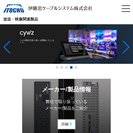
tog
nav
放送・映像関連製品
LOGICJAM放送機材展 2026に出展い
LOGICJAM放送機材展 2026に出展い
導入事例「株式会社ブル 様」を更新
Riedel Communications社
「hi human
たします
たします
導入事例「株式会社CRAZY TV クリ
導入事例「株式会社CRAZY TV クリ
いたしました
Cyviz製品の取り扱いを開始いたしま
interface®」の
取り扱いを開始いたし
8/25（火）グランドメルキュール大通公園
8/25（火）グランドメルキュール大通公園
エイティブ 様」を掲載いたしました
エイティブ 様」を掲載いたしました
した。
ました。
3階
3階
ボールルームA・B
ボールルームA・B
メーカー/製品情報
弊社で取り扱っている
メーカー/製品をご紹介
詳細