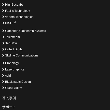
HighSecLabs
Facilis Technology
Venera Technologies
IHSE
Cambridge Research Systems
Telestream
XenData
Cobalt Digital
Skyline Communications
Pronology
Lasergraphics
Avid
Blackmagic Design
Grass Valley
導入事例
サポート